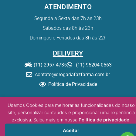
ATENDIMENTO
Segunda a Sexta das 7h às 23h
Sábados das 8h às 23h
Domingos e Feriados das 8h às 22h
DELIVERY
(11) 2957-4735
(11) 95204-0563
contato@drogariafazfarma.com.br
Política de Privacidade
© Drogaria Fazfarma – 2020. Todos os direitos reservados.
Usamos Cookies para melhorar as funcionalidades do nosso
site, personalizar conteúdos e proporcionar uma experiência
exclusiva. Saiba mais em nossa
Política de privacidade
.
Desenvolvido por:
DW/tz
Aceitar