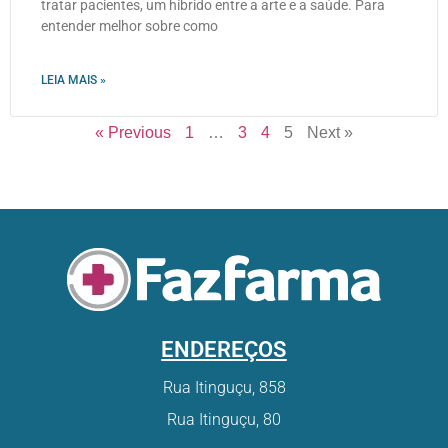
tratar pacientes, um híbrido entre a arte e a saúde. Para
entender melhor sobre como
LEIA MAIS »
« Previous
1
…
3
4
5
Next »
ENDEREÇOS
Rua Itinguçu, 858
Rua Itinguçu, 80