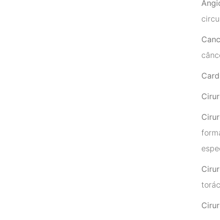
Angi
circu
Canc
cânc
Card
Ciru
Cirur
form
espe
Ciru
torá
Cirur