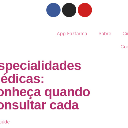
App Fazfarma
Sobre
Ci
Con
specialidades
édicas:
onheça quando
onsultar cada
aúde