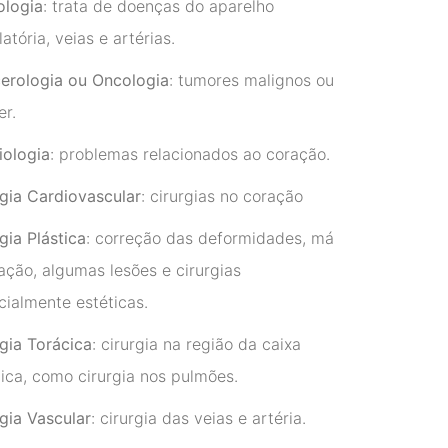
ologia
: trata de doenças do aparelho
latória, veias e artérias.
erologia ou Oncologia
: tumores malignos ou
er.
iologia
: problemas relacionados ao coração.
rgia Cardiovascular
: cirurgias no coração
gia Plástica
: correção das deformidades, má
ação, algumas lesões e cirurgias
cialmente estéticas.
rgia Torácica
: cirurgia na região da caixa
cica, como cirurgia nos pulmões.
gia Vascular
: cirurgia das veias e artéria.