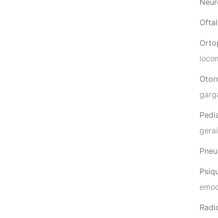
Neur
Ofta
Orto
locom
Otorr
garga
Pedia
gera
Pneu
Psiqu
emoc
Radi