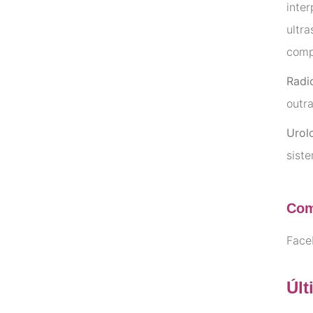
inte
ultra
comp
Radi
outra
Urol
sist
Com
Face
Últ