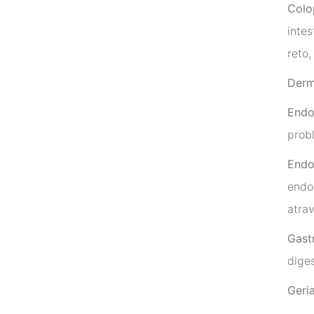
Colo
inte
reto,
Derm
Endo
prob
Endo
endo
atra
Gast
diges
Geria