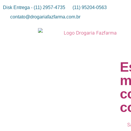
Disk Entrega - (11) 2957-4735
(11) 95204-0563
contato@drogariafazfarma.com.br
E
m
c
c
S