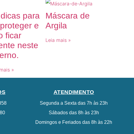
 dicas para
Máscara de
 proteger e
Argila
 ficar
Leia mais »
ente neste
erno.
 mais »
OS
ATENDIMENTO
858
Segunda a Sexta das 7h às 23h
 80
Sábados das 8h às 23h
Domingos e Feriados das 8h às 22h