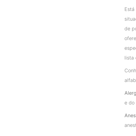
Está
situa
de p
ofere
espe
list
Conh
alfa
Aler
e do
Anes
anes