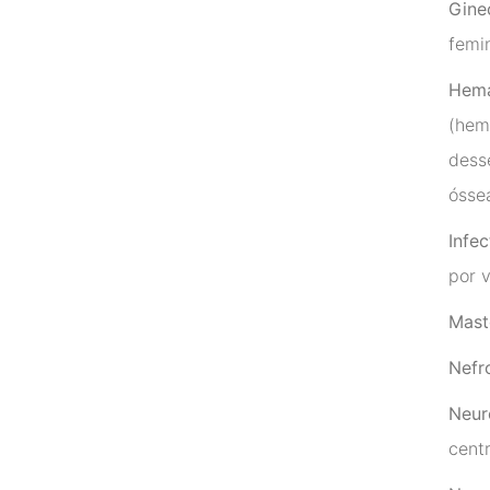
Gine
femin
Hema
(hem
dess
óssea
Infec
por v
Mast
Nefr
Neur
centr