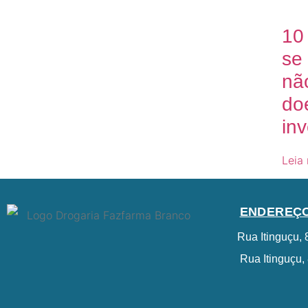
10
se
não
do
inv
Leia
ENDEREÇ
Rua Itinguçu, 
Rua Itinguçu,