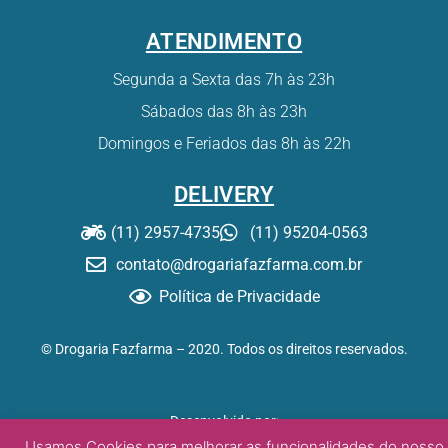
ATENDIMENTO
Segunda a Sexta das 7h às 23h
Sábados das 8h às 23h
Domingos e Feriados das 8h às 22h
DELIVERY
(11) 2957-4735
(11) 95204-0563
contato@drogariafazfarma.com.br
Política de Privacidade
© Drogaria Fazfarma – 2020. Todos os direitos reservados.
Desenvolvido por:
Usamos Cookies para melhorar as funcionalidades do nosso