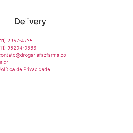
Delivery
(11) 2957-4735
(11) 95204-0563
contato@drogariafazfarma.co
m.br
Política de Privacidade