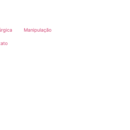
úrgica
Manipulação
tato