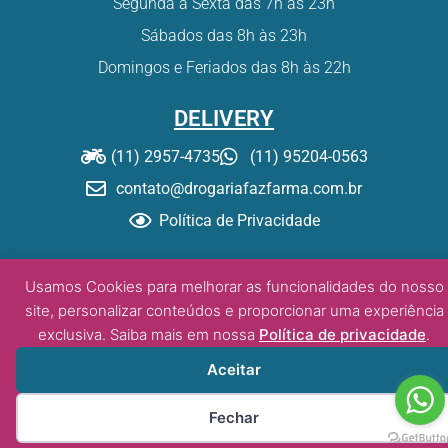
Segunda a Sexta das 7h às 23h
Sábados das 8h às 23h
Domingos e Feriados das 8h às 22h
DELIVERY
(11) 2957-4735
(11) 95204-0563
contato@drogariafazfarma.com.br
Política de Privacidade
© Drogaria Fazfarma – 2020. Todos os direitos reservados.
Usamos Cookies para melhorar as funcionalidades do nosso
site, personalizar conteúdos e proporcionar uma experiência
exclusiva. Saiba mais em nossa
Política de privacidade
.
Desenvolvido por:
DW/tz
Aceitar
Fechar