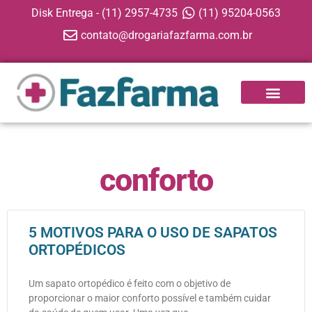
Disk Entrega - (11) 2957-4735
(11) 95204-0563
contato@drogariafazfarma.com.br
APP FAZFARMA
conforto
5 MOTIVOS PARA O USO DE SAPATOS
ORTOPÉDICOS
Um sapato ortopédico é feito com o objetivo de
proporcionar o maior conforto possível e também cuidar