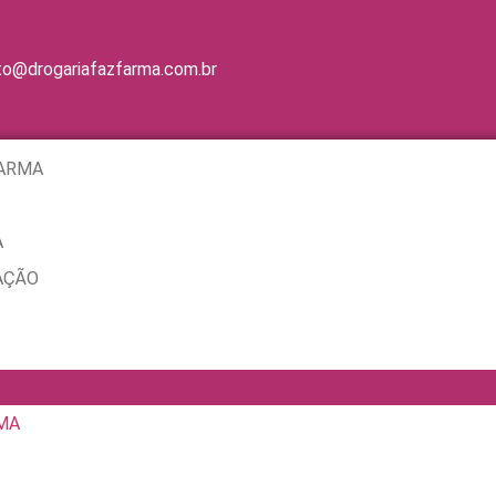
to@drogariafazfarma.com.br
FARMA
A
AÇÃO
MA