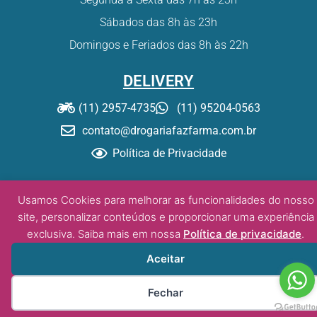
Sábados das 8h às 23h
Domingos e Feriados das 8h às 22h
DELIVERY
(11) 2957-4735
(11) 95204-0563
contato@drogariafazfarma.com.br
Política de Privacidade
© Drogaria Fazfarma – 2020. Todos os direitos reservados.
Usamos Cookies para melhorar as funcionalidades do nosso
site, personalizar conteúdos e proporcionar uma experiência
exclusiva. Saiba mais em nossa
Política de privacidade
.
Desenvolvido por:
DW/tz
Aceitar
Fechar