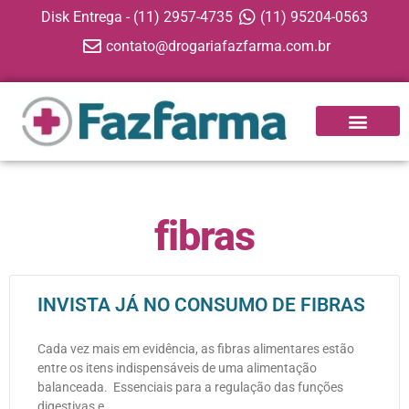
Disk Entrega - (11) 2957-4735
(11) 95204-0563
contato@drogariafazfarma.com.br
APP FAZFARMA
fibras
INVISTA JÁ NO CONSUMO DE FIBRAS
Cada vez mais em evidência, as fibras alimentares estão
entre os itens indispensáveis de uma alimentação
balanceada. Essenciais para a regulação das funções
digestivas e