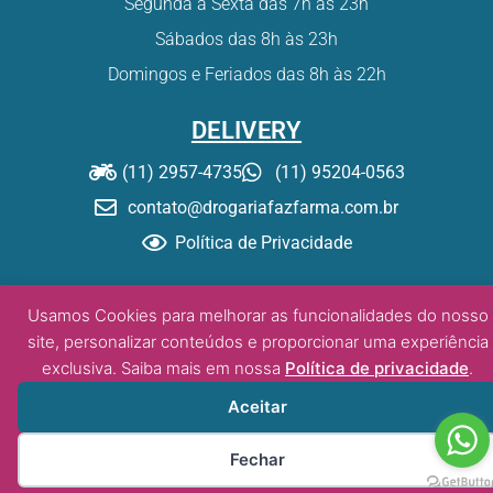
Segunda a Sexta das 7h às 23h
Sábados das 8h às 23h
Domingos e Feriados das 8h às 22h
DELIVERY
(11) 2957-4735
(11) 95204-0563
contato@drogariafazfarma.com.br
Política de Privacidade
© Drogaria Fazfarma – 2020. Todos os direitos reservados.
Usamos Cookies para melhorar as funcionalidades do nosso
site, personalizar conteúdos e proporcionar uma experiência
exclusiva. Saiba mais em nossa
Política de privacidade
.
Desenvolvido por:
DW/tz
Aceitar
Fechar