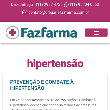
Disk Entrega - (11) 2957-4735
(11) 95204-0563
contato@drogariafazfarma.com.br
APP FAZFARMA
hipertensão
PREVENÇÃO E COMBATE À
HIPERTENSÃO
Em 26 de abril acontece o Dia de Prevenção e Combate à
Hipertensão, doença que atinge 36 milhões de brasileiros