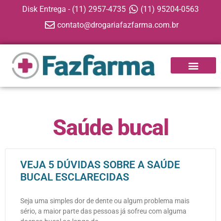
Disk Entrega - (11) 2957-4735
(11) 95204-0563
contato@drogariafazfarma.com.br
Saúde bucal
VEJA 5 DÚVIDAS SOBRE A SAÚDE
BUCAL ESCLARECIDAS
Seja uma simples dor de dente ou algum problema mais
sério, a maior parte das pessoas já sofreu com alguma