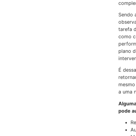
comple
Sendo a
observa
tarefa 
como c
perform
plano 
interve
É dessa
retorna
mesmo d
a uma n
Algumas
pode au
Re
Au