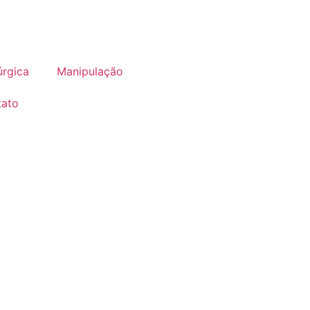
úrgica
Manipulação
tato