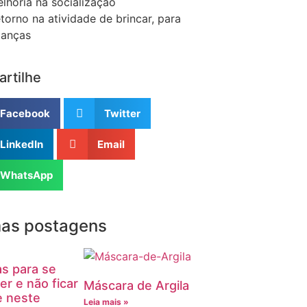
lhoria na socialização
torno na atividade de brincar, para
ianças
rtilhe
Facebook
Twitter
LinkedIn
Email
WhatsApp
mas postagens
as para se
er e não ficar
Máscara de Argila
e neste
Leia mais »