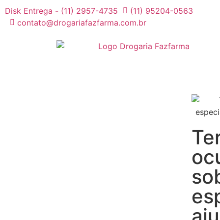
Disk Entrega - (11) 2957-4735
(11) 95204-0563
contato@drogariafazfarma.com.br
Te
oc
so
es
aj