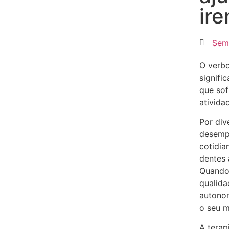
ir
Sem
O verbo
signifi
que sof
ativida
Por div
desemp
cotidia
dentes 
Quando
qualida
autonom
o seu 
A terap