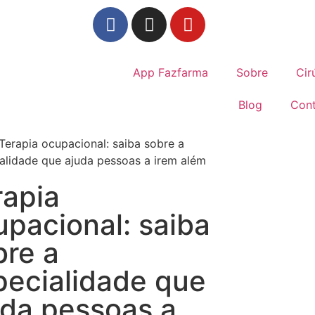
App Fazfarma
Sobre
Cir
Blog
Con
rapia
upacional: saiba
bre a
pecialidade que
uda pessoas a