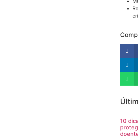
Me
Re
cr
Compa
Últi
10 dic
proteg
doent