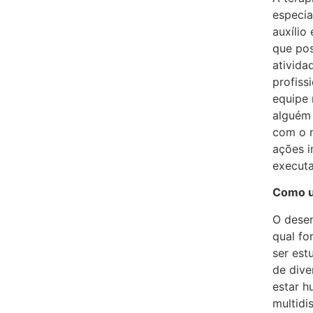
especia
auxílio
que pos
ativida
profiss
equipe 
alguém 
com o m
ações 
execut
Como u
O desen
qual fo
ser est
de dive
estar 
multidi