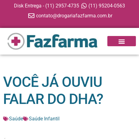
Disk Entrega - (11) 2957-4735
(11) 95204-0563
contato@drogariafazfarma.com.br
APP FAZFARMA
VOCÊ JÁ OUVIU
FALAR DO DHA?
Saúde
Saúde Infantil