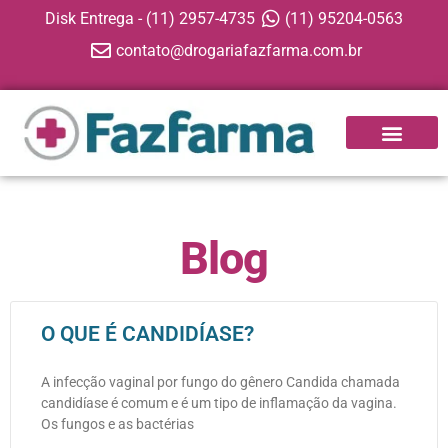
Disk Entrega - (11) 2957-4735
(11) 95204-0563
contato@drogariafazfarma.com.br
Blog
O QUE É CANDIDÍASE?
A infecção vaginal por fungo do gênero Candida chamada
candidíase é comum e é um tipo de inflamação da vagina.
Os fungos e as bactérias