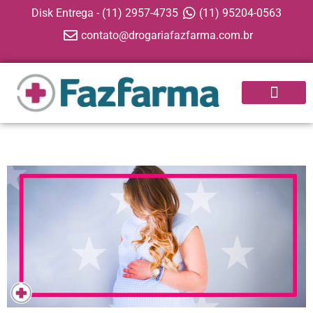
Disk Entrega - (11) 2957-4735
(11) 95204-0563
contato@drogariafazfarma.com.br
APP FAZFARMA