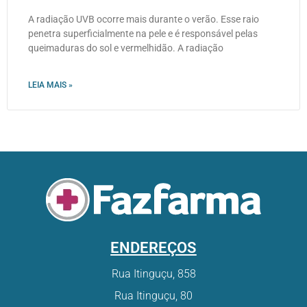
A radiação UVB ocorre mais durante o verão. Esse raio
penetra superficialmente na pele e é responsável pelas
queimaduras do sol e vermelhidão. A radiação
LEIA MAIS »
ENDEREÇOS
Rua Itinguçu, 858
Rua Itinguçu, 80