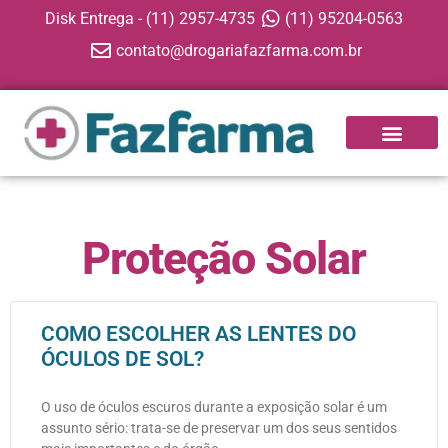
Disk Entrega - (11) 2957-4735
(11) 95204-0563
contato@drogariafazfarma.com.br
Proteção Solar
COMO ESCOLHER AS LENTES DO
ÓCULOS DE SOL?
O uso de óculos escuros durante a exposição solar é um
assunto sério: trata-se de preservar um dos seus sentidos