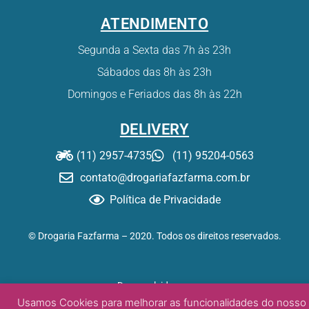
ATENDIMENTO
Segunda a Sexta das 7h às 23h
Sábados das 8h às 23h
Domingos e Feriados das 8h às 22h
DELIVERY
(11) 2957-4735
(11) 95204-0563
contato@drogariafazfarma.com.br
Política de Privacidade
© Drogaria Fazfarma – 2020. Todos os direitos reservados.
Desenvolvido por:
DW/tz
Usamos Cookies para melhorar as funcionalidades do nosso